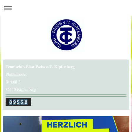
Tennisclub Blau Weiss e.V. Kipfenberg
Platzadresse:
Birktal 2
85110 Kipfenberg