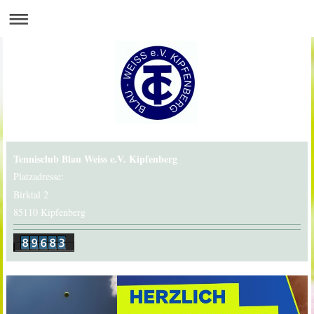
Tennisclub Blau Weiss e.V. Kipfenberg
Platzadresse:
Birktal 2
85110 Kipfenberg