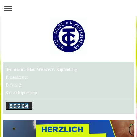
Tennisclub Blau Weiss e.V. Kipfenberg
Platzadresse:
Birktal 2
85110 Kipfenberg